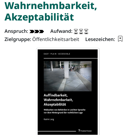
Wahrnehmbarkeit,
Akzeptabilität
Dokument - Info:
Anspruch:
Aufwand:
Lesez
Zielgruppe:
Öffentlichkeitsarbeit
Lesezeichen: