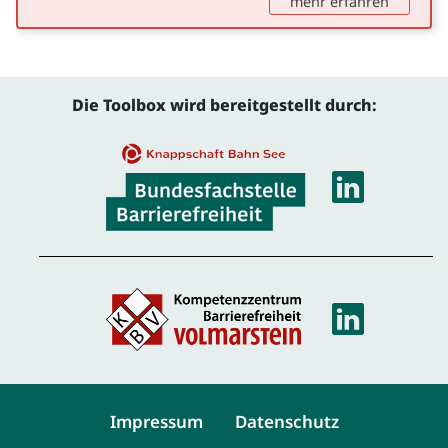
: Deutsc
mehr erfahren
Die Toolbox wird bereitgestellt durch:
Linke
Linke
Service-Navigation
Impressum
Datenschutz