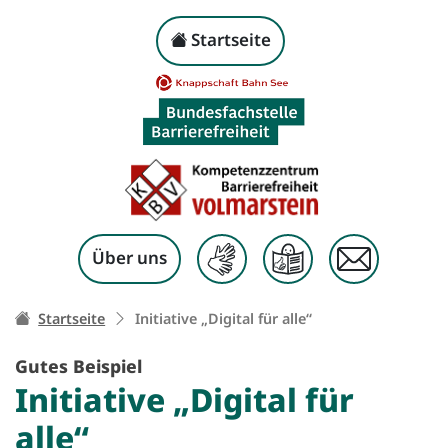
Initiative „Digital für 
Kopf-Navigation
Startseite
Zum Inhalt springen
Über uns
Ihr Weg zu dieser Seite:
Startseite
Initiative „Digital für alle“
Gutes Beispiel
Initiative „Digital für
alle“