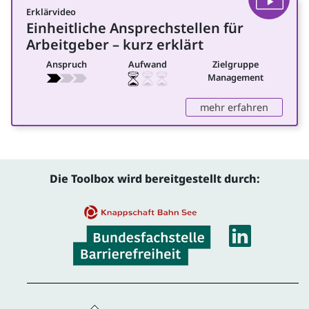
Erklärvideo
Video
Einheitliche Ansprechstellen für
für Management
Arbeitgeber – kurz erklärt
Anspruch
Aufwand
Zielgruppe
Management
: Einheit
mehr erfahren
Die Toolbox wird bereitgestellt durch:
Linke