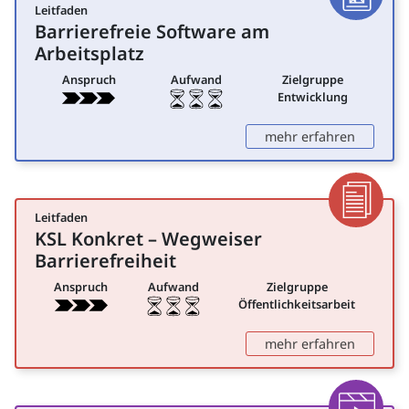
Leitfaden
Artikel
Barrierefreie Software am
für Entwicklung
Arbeitsplatz
Anspruch
Aufwand
Zielgruppe
Entwicklung
: Barrie
mehr erfahren
Leitfaden
Dokumen
KSL Konkret – Wegweiser
für Öffentlichkeitsarbeit
Barrierefreiheit
Anspruch
Aufwand
Zielgruppe
Öffentlichkeitsarbeit
: KSL Ko
mehr erfahren