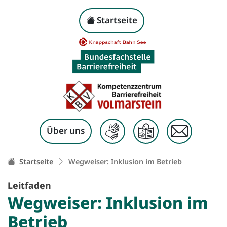
Wegweiser: Inklusion 
Kopf-Navigation
Startseite
Zum Inhalt springen
Über uns
Ihr Weg zu dieser Seite:
Startseite
Wegweiser: Inklusion im Betrieb
Leitfaden
Wegweiser: Inklusion im
Betrieb